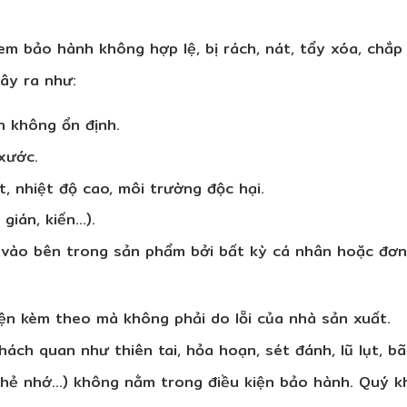
 bảo hành không hợp lệ, bị rách, nát, tẩy xóa, chắp
ây ra như:
n không ổn định.
xước.
t, nhiệt độ cao, môi trường độc hại.
gián, kiến…).
 vào bên trong sản phẩm bởi bất kỳ cá nhân hoặc đơ
iện kèm theo
mà không phải do lỗi của nhà sản xuất.
ách quan như thiên tai, hỏa hoạn, sét đánh, lũ lụt, b
thẻ nhớ…) không nằm trong điều kiện bảo hành. Quý khá