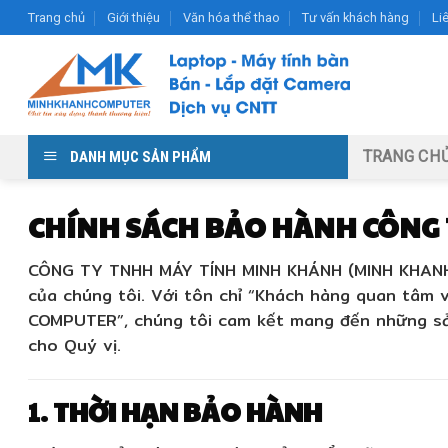
Skip
Trang chủ
Giới thiệu
Văn hóa thể thao
Tư vấn khách hàng
Li
to
content
TRANG CH
DANH MỤC SẢN PHẨM
CHÍNH SÁCH BẢO HÀNH CÔNG 
CÔNG TY TNHH MÁY TÍNH MINH KHÁNH (MINH KHAN
của chúng tôi. Với tôn chỉ
“Khách hàng quan tâm và
COMPUTER”
, chúng tôi cam kết mang đến những sả
cho Quý vị.
1. THỜI HẠN BẢO HÀNH