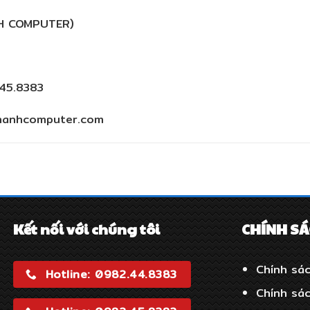
H COMPUTER)
.45.8383
khanhcomputer.com
Kết nối với chúng tôi
CHÍNH S
Chính sác
Hotline: 0982.44.8383
Chính sá