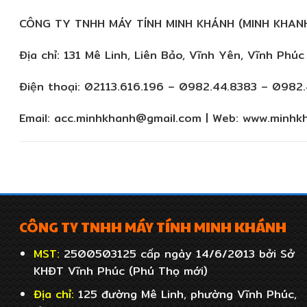
CÔNG TY TNHH MÁY TÍNH MINH KHÁNH (MINH KHAN
Địa chỉ: 131 Mê Linh, Liên Bảo, Vĩnh Yên, Vĩnh Phúc
Điện thoại: 02113.616.196 – 0982.44.8383 – 0982
Email: acc.minhkhanh@gmail.com | Web: www.minh
CÔNG TY TNHH MÁY TÍNH MINH KHÁNH
MST:
2500503125 cấp ngày 14/6/2013 bởi Sở
KHĐT Vĩnh Phúc (Phú Thọ mới)
Địa chỉ:
125 đường Mê Linh, phường Vĩnh Phúc,