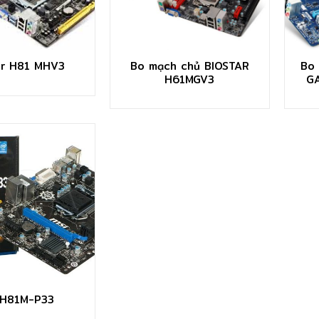
Bo mạch chủ BIOSTAR
Bo
ar H81 MHV3
H61MGV3
GA
 H81M-P33