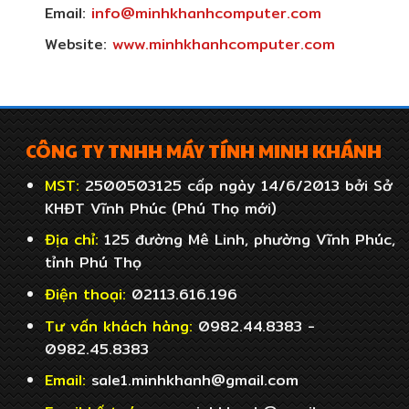
Email:
info@minhkhanhcomputer.com
Website:
www.minhkhanhcomputer.com
CÔNG TY TNHH MÁY TÍNH MINH KHÁNH
MST:
2500503125 cấp ngày 14/6/2013 bởi Sở
KHĐT Vĩnh Phúc (Phú Thọ mới)
Địa chỉ:
125 đường Mê Linh, phường Vĩnh Phúc,
tỉnh Phú Thọ
Điện thoại:
02113.616.196
Tư vấn khách hàng:
0982.44.8383 -
0982.45.8383
Email:
sale1.minhkhanh@gmail.com