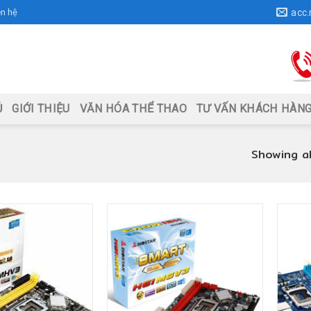
ên hệ
acc
Ủ
GIỚI THIỆU
VĂN HÓA THỂ THAO
TƯ VẤN KHÁCH HÀN
Showing al