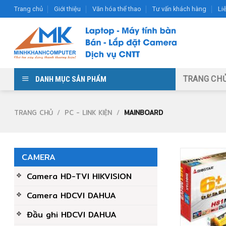
Skip
Trang chủ
Giới thiệu
Văn hóa thể thao
Tư vấn khách hàng
Li
to
content
TRANG CH
DANH MỤC SẢN PHẨM
TRANG CHỦ
/
PC - LINK KIỆN
/
MAINBOARD
CAMERA
Camera HD-TVI HIKVISION
Camera HDCVI DAHUA
Đầu ghi HDCVI DAHUA