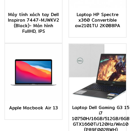
Máy tính xách tay Dell
Laptop HP Spectre
Inspiron 7447-MJWKV2
x360 Convertible
(Black)- Màn hình
aw2101TU 2K0B8PA
FullHD, IPS
Laptop Dell Gaming G3 15
Apple Macbook Air 13
i7
10750H/16GB/512GB/6GB
GTX1660Ti/120Hz/Win10
(P89F002BWH)