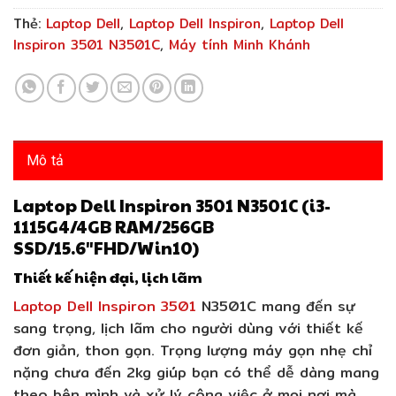
Thẻ:
Laptop Dell
,
Laptop Dell Inspiron
,
Laptop Dell
Inspiron 3501 N3501C
,
Máy tính Minh Khánh
Mô tả
Laptop Dell Inspiron 3501 N3501C (i3-
1115G4/4GB RAM/256GB
SSD/15.6″FHD/Win10)
Thiết kế hiện đại, lịch lãm
Laptop Dell Inspiron 3501
N3501C mang đến sự
sang trọng, lịch lãm cho người dùng với thiết kế
đơn giản, thon gọn. Trọng lượng máy gọn nhẹ chỉ
nặng chưa đến 2kg giúp bạn có thể dễ dàng mang
theo bên mình và xử lý công việc ở mọi nơi mà