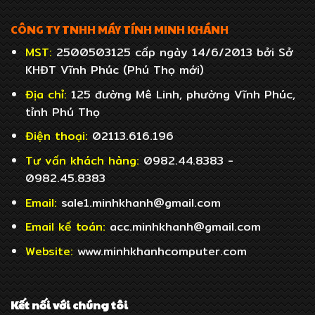
CÔNG TY TNHH MÁY TÍNH MINH KHÁNH
MST:
2500503125 cấp ngày 14/6/2013 bởi Sở
KHĐT Vĩnh Phúc (Phú Thọ mới)
Địa chỉ:
125 đường Mê Linh, phường Vĩnh Phúc,
tỉnh Phú Thọ
Điện thoại:
02113.616.196
Tư vấn khách hàng:
0982.44.8383 -
0982.45.8383
Email:
sale1.minhkhanh@gmail.com
Email
kế toán:
acc.minhkhanh@gmail.com
Website:
www.minhkhanhcomputer.com
Kết nối với chúng tôi