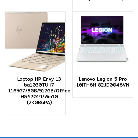
Laptop HP Envy 13
Lenovo Legion 5 Pro
ba1030TU i7
16ITH6H 82JD0046VN
1165G7/8GB/512GB/Office
H&S2019/Win10
(2K0B6PA)