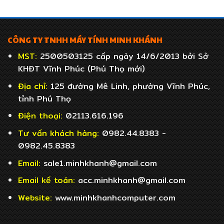
CÔNG TY TNHH MÁY TÍNH MINH KHÁNH
MST:
2500503125 cấp ngày 14/6/2013 bởi Sở
KHĐT Vĩnh Phúc (Phú Thọ mới)
Địa chỉ:
125 đường Mê Linh, phường Vĩnh Phúc,
tỉnh Phú Thọ
Điện thoại:
02113.616.196
Tư vấn khách hàng:
0982.44.8383 -
0982.45.8383
Email:
sale1.minhkhanh@gmail.com
Email
kế toán:
acc.minhkhanh@gmail.com
Website:
www.minhkhanhcomputer.com