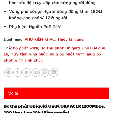
hạn tốc độ truy cập cho từng người dùng.
Vùng phủ sóng/ Người dùng đồng thời: 180M
không che chắn/ 100 người
Phụ kiện: Nguồn PoE 24V.
Danh mục:
PHỤ KIỆN KHÁC
,
Thiết bị mạng
Thẻ:
bộ phát wiffi
,
Bộ thu phát Ubiquiti UniFi UAP AC
LR
,
máy tính vĩnh phúc
,
mua bộ phát wiffi
,
mua bộ
phát wiffi vĩnh phúc
Mô tả
Bộ thu phát Ubiquiti UniFi UAP AC LR 1200Mbps,
100 User, Lan 1Gb (Kèm nguồn)