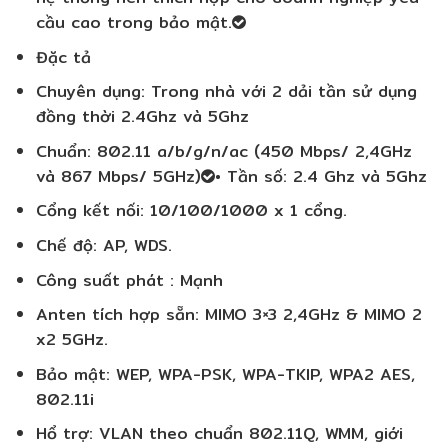
cầu cao trong bảo mật.
Đặc tả
Chuyên dụng: Trong nhà với 2 dải tần sử dụng
đồng thời 2.4Ghz và 5Ghz
Chuẩn: 802.11 a/b/g/n/ac (450 Mbps/ 2,4GHz
và 867 Mbps/ 5GHz)
• Tần số: 2.4 Ghz và 5Ghz
Cổng kết nối: 10/100/1000 x 1 cổng.
Chế độ: AP, WDS.
Công suất phát : Mạnh
Anten tích hợp sẵn: MIMO 3×3 2,4GHz & MIMO 2
x2 5GHz.
Bảo mật: WEP, WPA-PSK, WPA-TKIP, WPA2 AES,
802.11i
Hổ trợ: VLAN theo chuẩn 802.11Q, WMM, giới