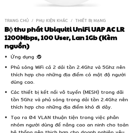
TRANG CHỦ
/
PHỤ KIỆN KHÁC
/
THIẾT BỊ MẠNG
Bộ thu phát Ubiquiti UniFi UAP AC LR
1200Mbps, 100 User, Lan 1Gb (Kèm
nguồn)
Ứng dụng :
Phủ sóng WiFi cả 2 dải tần 2.4Ghz và 5Ghz nên
thích hợp cho những địa điểm có mật độ người
dùng cao.
Các thiết bị kết nối vô tuyến (MESH) trong dãi
tần 5Ghz và phủ sóng trong dải tần 2.4Ghz nên
thích hợp cho những địa điểm khó đi dây.
Tạo ra 04 VLAN thuận tiện trong việc phân
nhóm người dùng để nâng cao an ninh cho toàn
hệ thống nên thich hợp cho doanh nghiệp yêu