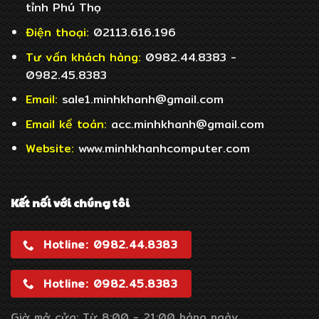
tỉnh Phú Thọ
Điện thoại:
02113.616.196
Tư vấn khách hàng:
0982.44.8383 -
0982.45.8383
Email:
sale1.minhkhanh@gmail.com
Email
kế toán:
acc.minhkhanh@gmail.com
Website:
www.minhkhanhcomputer.com
Kết nối với chúng tôi
Hotline: 0982.44.8383
Hotline: 0982.45.8383
Giờ mở cửa: Từ 8:00 - 21:00 hàng ngày,