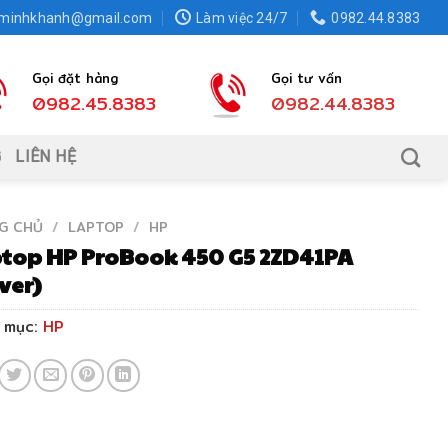
.minhkhanh@gmail.com
Làm việc 24/7
0982.44.8383
Gọi đặt hàng
Gọi tư vấn
0982.45.8383
0982.44.8383
G
LIÊN HỆ
G CHỦ
/
LAPTOP
/
HP
top HP ProBook 450 G5 2ZD41PA
lver)
 mục:
HP