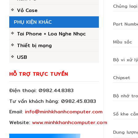
Chủng loại
Vỏ Case
PHỤ KIỆN KHÁC
Part Numb
Tai Phone + Loa Nghe Nhạc
Mầu sắc
Thiết bị mạng
USB
Bộ vi xử l
HỖ TRỢ TRỰC TUYẾN
Chipset
Điện thoại:
0982.44.8383
Bộ nhớ tr
Tư vấn khách hàng:
0982.45.8383
Email:
info@minhkhanhcomputer.com
Số khe cắ
Website:
www.minhkhanhcomputer.com
Dung lượn