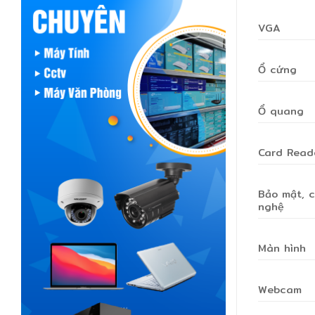
VGA
Ổ cứng
Ổ quang
Card Read
Bảo mật, 
nghệ
Màn hình
Webcam