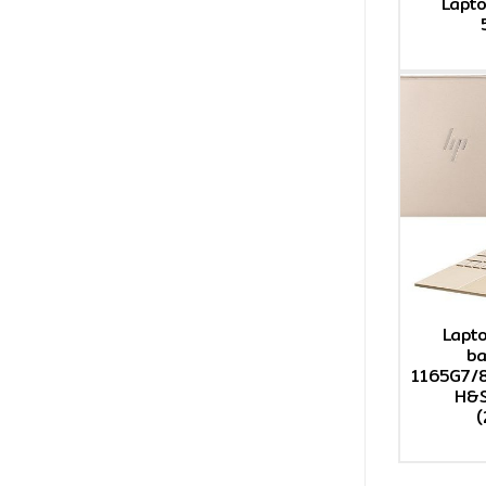
Lapt
Lapt
b
1165G7/
H&S
(