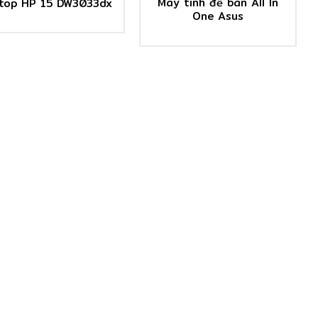
Máy tính đề bàn All In
top HP 15 DW3033dx
One Asus