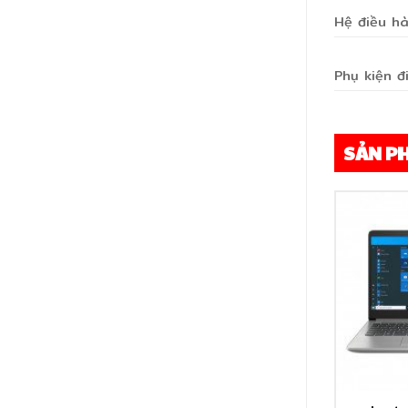
Hệ điều h
Phụ kiện đ
SẢN P