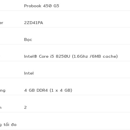
Probook 450 G5
er
2ZD41PA
Bạc
ý
Intel® Core i5 8250U (1.6Ghz /6MB cache)
Intel
ong
4 GB DDR4 (1 x 4 GB)
m
2
g tối đa