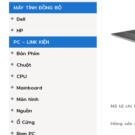
MÁY TÍNH ĐỒNG BỘ
Dell
HP
PC – LINK KIỆN
Bàn Phím
Chuột
CPU
Mainboard
Màn hình
Mô tả chi 
Nguồn
Ổ Cứng
Hãng sản 
Ram PC