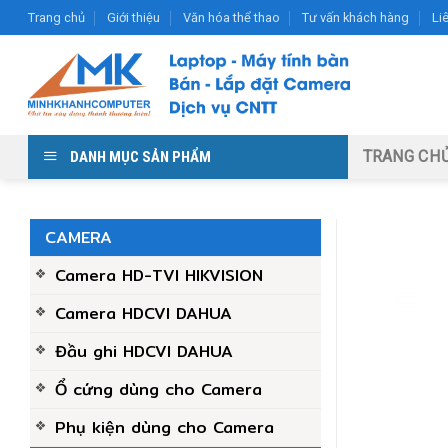
Skip
Trang chủ
Giới thiệu
Văn hóa thể thao
Tư vấn khách hàng
Li
to
content
TRANG CH
DANH MỤC SẢN PHẨM
CAMERA
Camera HD-TVI HIKVISION
Camera HDCVI DAHUA
Đầu ghi HDCVI DAHUA
Ổ cứng dùng cho Camera
Phụ kiện dùng cho Camera