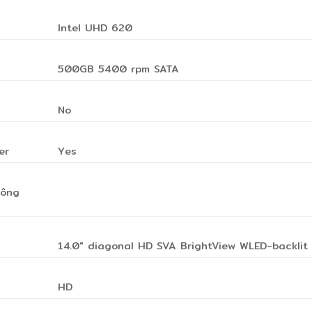
Intel UHD 620
500GB 5400 rpm SATA
No
er
Yes
công
14.0″ diagonal HD SVA BrightView WLED-backlit
HD