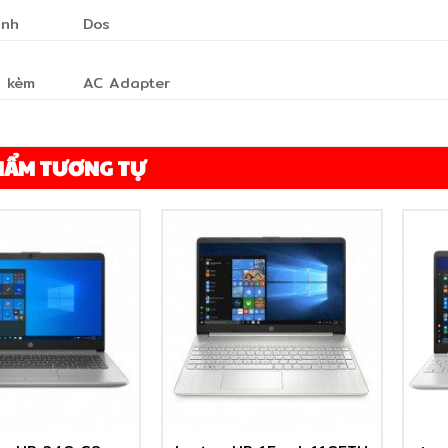
ành
Dos
i kèm
AC Adapter
HẨM TƯƠNG TỰ