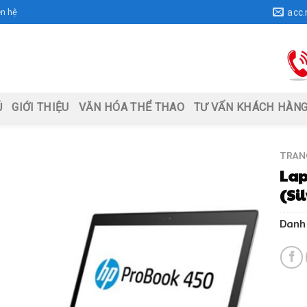
ên hệ
acc
Ủ
GIỚI THIỆU
VĂN HÓA THỂ THAO
TƯ VẤN KHÁCH HÀN
TRAN
Lap
(Si
Danh