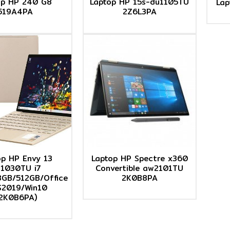
op HP 240 G8
Laptop HP 15s-du1105TU
Lap
519A4PA
2Z6L3PA
op HP Envy 13
Laptop HP Spectre x360
a1030TU i7
Convertible aw2101TU
8GB/512GB/Office
2K0B8PA
2019/Win10
2K0B6PA)