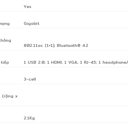
Yes
 mạng
Gigabit
không
802.11ac (1×1); Bluetooth® 4.2
tiếp
1 USB 2.0; 1 HDMI; 1 VGA; 1 RJ-45; 1 headphone
3-cell
 (rộng x
2.1Kg