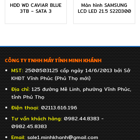
HDD WD CAVIAR BLUE
Màn hình SAMSUNG
3TB – SATA 3
LCD LED 21.5 S22D300
CÔNG TY TNHH MÁY TÍNH MINH KHÁNH
MST:
2500503125 cấp ngày 14/6/2013 bởi Sở
KHĐT Vĩnh Phúc (Phú Thọ mới)
Địa chỉ:
125 đường Mê Linh, phường Vĩnh Phúc,
tỉnh Phú Thọ
Điện thoại:
02113.616.196
Tư vấn khách hàng:
0982.44.8383 -
0982.45.8383
Email:
sale1.minhkhanh@gmail.com