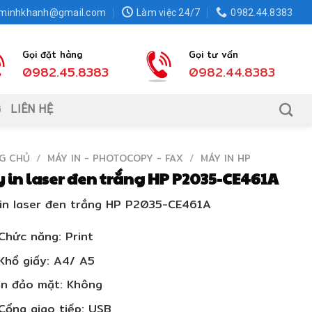
.minhkhanh@gmail.com
Làm việc 24/7
0982.44.8383
Gọi đặt hàng
Gọi tư vấn
0982.45.8383
0982.44.8383
G
LIÊN HỆ
G CHỦ
/
MÁY IN - PHOTOCOPY - FAX
/
MÁY IN HP
y in laser đen trắng HP P2035-CE461A
 in laser đen trắng HP P2035-CE461A
Chức năng: Print
Khổ giấy: A4/ A5
In đảo mặt: Không
Cổng giao tiếp: USB