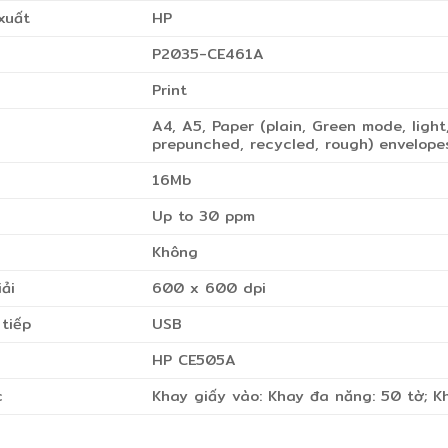
xuất
HP
P2035-CE461A
Print
A4, A5, Paper (plain, Green mode, light
prepunched, recycled, rough) envelope
16Mb
Up to 30 ppm
Không
ải
600 x 600 dpi
tiếp
USB
HP CE505A
c
Khay giấy vào: Khay đa năng: 50 tờ; Kh