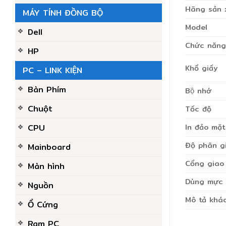
Hãng sản 
MÁY TÍNH ĐỒNG BỘ
Model
Dell
Chức năng
HP
Khổ giấy
PC – LINK KIỆN
Bàn Phím
Bộ nhớ
Chuột
Tốc độ
In đảo mặt
CPU
Độ phân gi
Mainboard
Cổng giao 
Màn hình
Dùng mực
Nguồn
Mô tả khá
Ổ Cứng
Ram PC