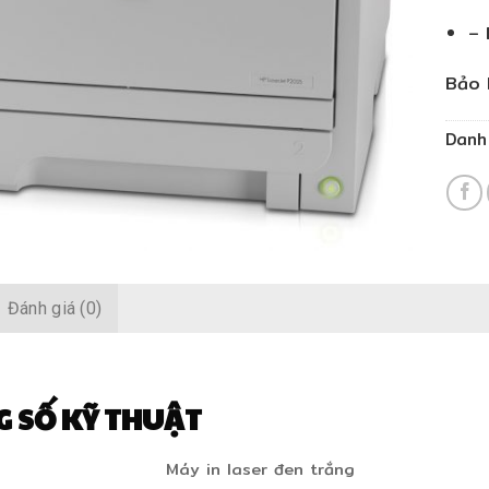
– 
Bảo 
Danh
Đánh giá (0)
 SỐ KỸ THUẬT
Máy in laser đen trắng