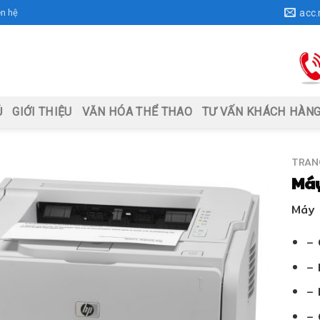
ên hệ
acc
Ủ
GIỚI THIỆU
VĂN HÓA THỂ THAO
TƯ VẤN KHÁCH HÀN
TRAN
Má
Máy
– 
– 
– 
– 