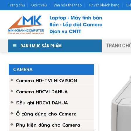
Skip
Trang chủ
Giới thiệu
Văn hóa thể thao
Tư vấn khách hàng
Li
to
content
TRANG CH
DANH MỤC SẢN PHẨM
CAMERA
Camera HD-TVI HIKVISION
Camera HDCVI DAHUA
Đầu ghi HDCVI DAHUA
Ổ cứng dùng cho Camera
Phụ kiện dùng cho Camera