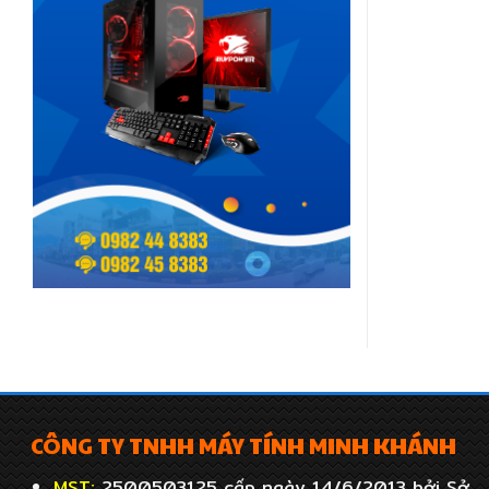
CÔNG TY TNHH MÁY TÍNH MINH KHÁNH
MST:
2500503125 cấp ngày 14/6/2013 bởi Sở