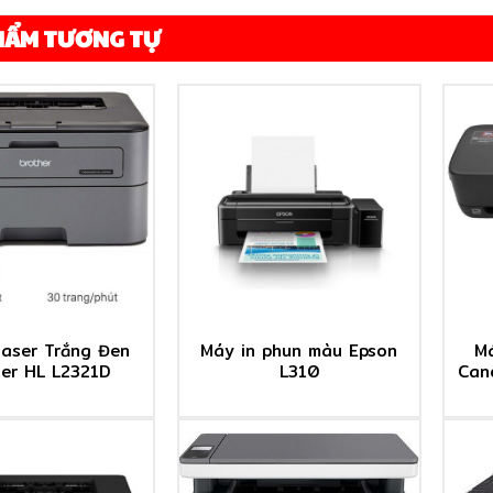
HẨM TƯƠNG TỰ
laser Trắng Đen
Máy in phun màu Epson
M
her HL L2321D
L310
Can