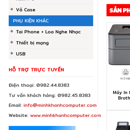
Vỏ Case
SẢN P
PHỤ KIỆN KHÁC
Tai Phone + Loa Nghe Nhạc
Thiết bị mạng
USB
HỖ TRỢ TRỰC TUYẾN
Điện thoại:
0982.44.8383
Máy In 
Tư vấn khách hàng:
0982.45.8383
Brot
Email:
info@minhkhanhcomputer.com
Website:
www.minhkhanhcomputer.com