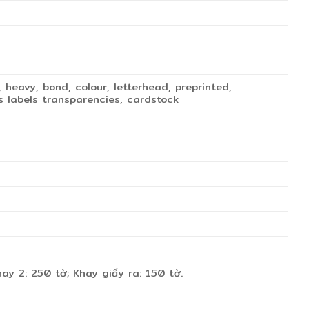
, heavy, bond, colour, letterhead, preprinted,
s labels transparencies, cardstock
ay 2: 250 tờ; Khay giấy ra: 150 tờ.