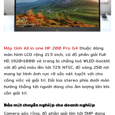
Máy tính All in one HP 200 Pro G4
thuộc dòng
màn hình LCD rộng 21.5 inch, có độ phân giải Full
HD 1920×1080 và trang bị chống loá WLED-backlit
với độ phủ màu lên tới 72% NTSC, độ sáng 250 nit
mang lại hình ảnh rực rỡ sắc nét tuyệt vời cho
công việc và giải trí. Dải loa stereo phía dưới màn
hướng thẳng tới người dùng cho âm lượng lớn khi
cần giải trí.
Bảo mật chuyên nghiệp cho doanh nghiệp
Camera góc rộng, độ phân giải lớn tới 5MP dạng