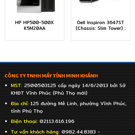
HP HP500-500X
Dell Inspiron 3647ST
K5M20AA
(Chassis: Slim Tower) :
CÔNG TY TNHH MÁY TÍNH MINH KHÁNH
MST:
2500503125 cấp ngày 14/6/2013 bởi Sở
KHĐT Vĩnh Phúc (Phú Thọ mới)
Địa chỉ:
125 đường Mê Linh, phường Vĩnh Phúc,
tỉnh Phú Thọ
Điện thoại:
02113.616.196
Tư vấn khách hàng:
0982.44.8383 -