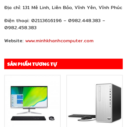
Địa chỉ:
131 Mê Linh, Liên Bảo, Vĩnh Yên, Vĩnh Phúc
Điện thoại:
02113616196 – 0982.448.383 –
0982.458.383
Website:
www.minhkhanhcomputer.com
SẢN PHẨM TƯƠNG TỰ