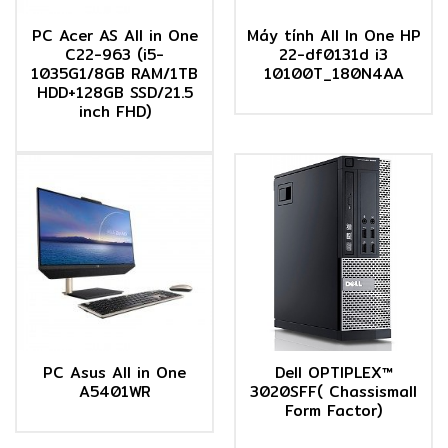
PC Acer AS All in One
Máy tính All In One HP
C22-963 (i5-
22-df0131d i3
1035G1/8GB RAM/1TB
10100T_180N4AA
HDD+128GB SSD/21.5
inch FHD)
PC Asus All in One
Dell OPTIPLEX™
A5401WR
3020SFF( Chassismall
Form Factor)