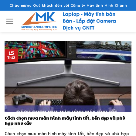
Skip
Chào mừng Quý khách đến với Công ty Máy tính Minh Khánh
to
content
15
Th12
Cách chọn mua màn hình máy tính tốt, bền đẹp và phù
hợp nhu cầu
Cách chọn mua màn hình máy tính tốt, bền đẹp và phù hợp