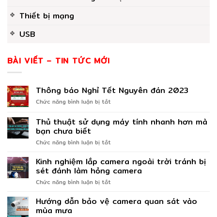
Thiết bị mạng
USB
BÀI VIẾT – TIN TỨC MỚI
Thông báo Nghỉ Tết Nguyên đán 2023
ở
Chức năng bình luận bị tắt
Thông
báo
Thủ thuật sử dụng máy tính nhanh hơn mà
Nghỉ
bạn chưa biết
Tết
ở
Chức năng bình luận bị tắt
Nguyên
Thủ
đán
thuật
2023
Kinh nghiệm lắp camera ngoài trời tránh bị
sử
sét đánh làm hỏng camera
dụng
ở
Chức năng bình luận bị tắt
máy
Kinh
tính
nghiệm
Hướng dẫn bảo vệ camera quan sát vào
nhanh
lắp
hơn
mùa mưa
camera
mà