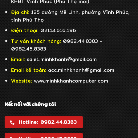
KHĐT Vĩnh Phúc (Phú Thọ mới)
Địa chỉ:
125 đường Mê Linh, phường Vĩnh Phúc,
tỉnh Phú Thọ
Điện thoại:
02113.616.196
Tư vấn khách hàng:
0982.44.8383 -
0982.45.8383
Email:
sale1.minhkhanh@gmail.com
Email
kế toán:
acc.minhkhanh@gmail.com
Website:
www.minhkhanhcomputer.com
Kết nối với chúng tôi
Hotline: 0982.44.8383