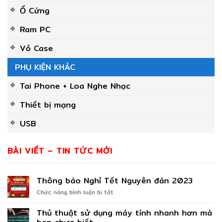
Ổ Cứng
Ram PC
Vỏ Case
PHỤ KIỆN KHÁC
Tai Phone + Loa Nghe Nhạc
Thiết bị mạng
USB
BÀI VIẾT – TIN TỨC MỚI
Thông báo Nghỉ Tết Nguyên đán 2023
ở
Chức năng bình luận bị tắt
Thông
báo
Thủ thuật sử dụng máy tính nhanh hơn mà
Nghỉ