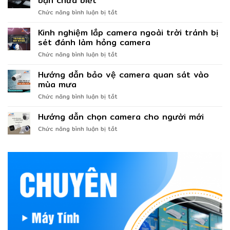
bạn chưa biết
Tết
ở
Chức năng bình luận bị tắt
Nguyên
Thủ
đán
thuật
2023
Kinh nghiệm lắp camera ngoài trời tránh bị
sử
sét đánh làm hỏng camera
dụng
ở
Chức năng bình luận bị tắt
máy
Kinh
tính
nghiệm
Hướng dẫn bảo vệ camera quan sát vào
nhanh
lắp
hơn
mùa mưa
camera
mà
ở
Chức năng bình luận bị tắt
ngoài
bạn
Hướng
trời
chưa
dẫn
Hướng dẫn chọn camera cho người mới
tránh
biết
bảo
bị
ở
Chức năng bình luận bị tắt
vệ
sét
Hướng
camera
đánh
dẫn
quan
làm
chọn
sát
hỏng
camera
vào
camera
cho
mùa
người
mưa
mới