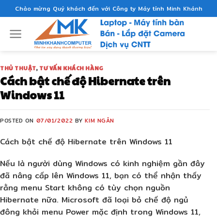
Skip
Chào mừng Quý khách đến với Công ty Máy tính Minh Khánh
to
content
THỦ THUẬT
,
TƯ VẤN KHÁCH HÀNG
Cách bật chế độ Hibernate trên
Windows 11
POSTED ON
07/01/2022
BY
KIM NGÂN
Cách bật chế độ Hibernate trên Windows 11
Nếu là người dùng Windows có kinh nghiệm gần đây
đã nâng cấp lên Windows 11, bạn có thể nhận thấy
rằng menu Start không có tùy chọn nguồn
Hibernate nữa. Microsoft đã loại bỏ chế độ ngủ
đông khỏi menu Power mặc định trong Windows 11,