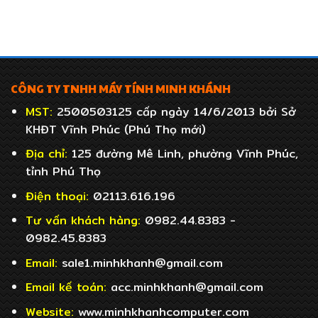
CÔNG TY TNHH MÁY TÍNH MINH KHÁNH
MST:
2500503125 cấp ngày 14/6/2013 bởi Sở
KHĐT Vĩnh Phúc (Phú Thọ mới)
Địa chỉ:
125 đường Mê Linh, phường Vĩnh Phúc,
tỉnh Phú Thọ
Điện thoại:
02113.616.196
Tư vấn khách hàng:
0982.44.8383 -
0982.45.8383
Email:
sale1.minhkhanh@gmail.com
Email
kế toán:
acc.minhkhanh@gmail.com
Website:
www.minhkhanhcomputer.com