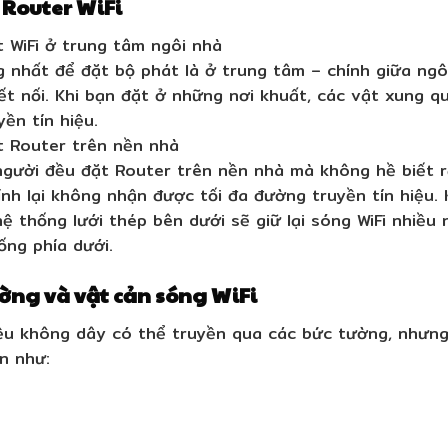
ặt Router WiFi
 WiFi ở trung tâm ngôi nhà
ng nhất để đặt bộ phát là ở trung tâm – chính giữa ng
kết nối. Khi bạn đặt ở những nơi khuất, các vật xung q
yền tín hiệu.
t Router trên nền nhà
gười đều đặt Router trên nền nhà mà không hề biết rằng
nh lại không nhận được tối đa đường truyền tín hiệu. 
ệ thống lưới thép bên dưới sẽ giữ lại sóng WiFi nhiều
ống phía dưới.
ường và vật cản sóng WiFi
iệu không dây có thể truyền qua các bức tường, nhưn
n như: