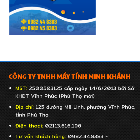
CÔNG TY TNHH MÁY TÍNH MINH KHÁNH
MST:
2500503125 cấp ngày 14/6/2013 bởi Sở
KHĐT Vĩnh Phúc (Phú Thọ mới)
Địa chỉ:
125 đường Mê Linh, phường Vĩnh Phúc,
tỉnh Phú Thọ
Điện thoại:
02113.616.196
Tư vấn khách hàng:
0982.44.8383 -