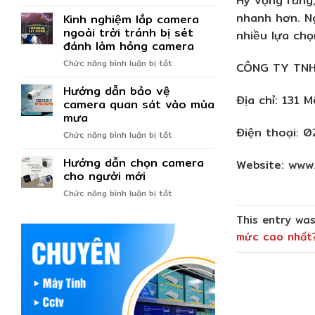
Thủ
2023
nhanh hơn. N
Kinh nghiệm lắp camera
thuật
sử
ngoài trời tránh bị sét
nhiều lựa ch
dụng
đánh làm hỏng camera
máy
ở
Chức năng bình luận bị tắt
CÔNG TY TNH
tính
Kinh
nhanh
Hướng dẫn bảo vệ
nghiệm
hơn
Địa chỉ: 131 
lắp
camera quan sát vào mùa
mà
camera
mưa
bạn
ngoài
Điện thoại:
chưa
ở
Chức năng bình luận bị tắt
trời
biết
Hướng
tránh
Hướng dẫn chọn camera
dẫn
Website: ww
bị
bảo
cho người mới
sét
vệ
đánh
ở
Chức năng bình luận bị tắt
camera
làm
Hướng
quan
hỏng
This entry wa
dẫn
sát
camera
chọn
mức cao nhất
vào
camera
mùa
cho
mưa
người
mới