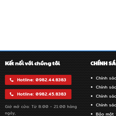
Kết nối với chúng tôi
CHÍNH S
Chính sác
Hotline: 0982.44.8383
Chính sá
Hotline: 0982.45.8383
Chính sá
Chính sá
Giờ mở cửa: Từ 8:00 - 21:00 hàng
ngày,
Bảo mật 