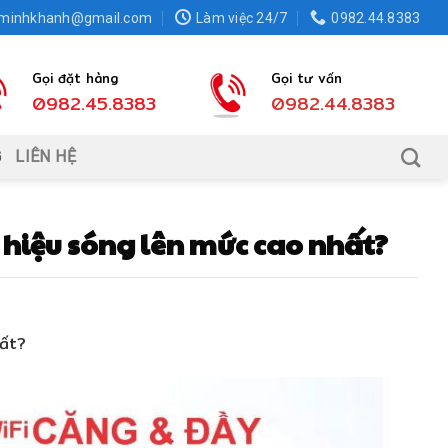
.minhkhanh@gmail.com
Làm việc 24/7
0982.44.8383
Gọi đặt hàng
Gọi tư vấn
0982.45.8383
0982.44.8383
G
LIÊN HỆ
 hiệu sóng lên mức cao nhất?
hất?