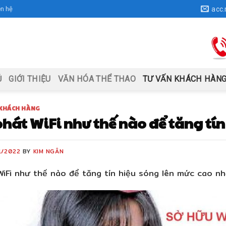
ên hệ
acc
Ủ
GIỚI THIỆU
VĂN HÓA THỂ THAO
TƯ VẤN KHÁCH HÀN
 KHÁCH HÀNG
hát WiFi như thế nào để tăng tín
1/2022
BY
KIM NGÂN
WiFi như thế nào để tăng tín hiệu sóng lên mức cao n