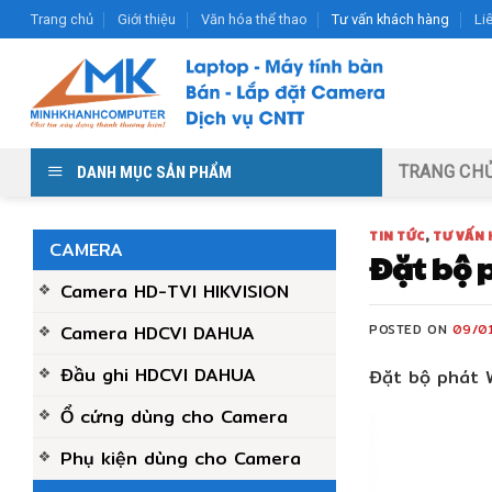
Skip
Trang chủ
Giới thiệu
Văn hóa thể thao
Tư vấn khách hàng
Li
to
content
TRANG CH
DANH MỤC SẢN PHẨM
TIN TỨC
,
TƯ VẤN
CAMERA
Đặt bộ p
Camera HD-TVI HIKVISION
Camera HDCVI DAHUA
POSTED ON
09/0
Đầu ghi HDCVI DAHUA
Đặt bộ phát 
Ổ cứng dùng cho Camera
Phụ kiện dùng cho Camera