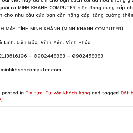
goài ra MINH KHANH COMPUTER hiện đang cung cấp nh
ọn cho nhu cầu của bạn cần nâng cấp, tăng cường thê
H MÁY TÍNH MINH KHÁNH (MINH KHANH COMPUTER)
Mê Linh, Liên Bảo, Vĩnh Yên, Vĩnh Phúc
 02113616196 – 0982448383 – 0982458383
w.minhkhanhcomputer.com
s posted in
Tin tức
,
Tư vấn khách hàng
and tagged
Đặt b
?
.