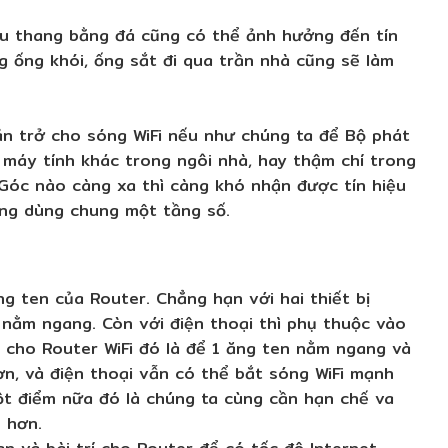
Cầu thang bằng đá cũng có thể ảnh hưởng đến tín
g ống khói, ống sắt đi qua trần nhà cũng sẽ làm
ản trở cho sóng WiFi nếu như chúng ta để Bộ phát
g máy tính khác trong ngôi nhà, hay thậm chí trong
 Góc nào càng xa thì càng khó nhận được tín hiệu
ờng dùng chung một tầng số.
g ten của Router. Chẳng hạn với hai thiết bị
n nằm ngang. Còn với điện thoại thì phụ thuộc vào
 cho Router WiFi đó là để 1 ăng ten nằm ngang và
n, và điện thoại vẫn có thể bắt sóng WiFi mạnh
t điểm nữa đó là chúng ta cùng cần hạn chế va
 hơn.
an và bài trí cho Router để có tốc độ Internet