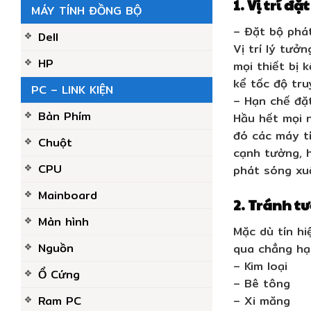
1. Vị trí đ
MÁY TÍNH ĐỒNG BỘ
– Đặt bộ phát
Dell
Vị trí lý tưở
HP
mọi thiết bị 
kể tốc độ tru
PC – LINK KIỆN
– Hạn chế đặ
Bàn Phím
Hầu hết mọi n
đó các máy tí
Chuột
cạnh tường, h
CPU
phát sóng xu
Mainboard
2. Tránh t
Màn hình
Mặc dù tín h
Nguồn
qua chẳng hạ
– Kim loại
Ổ Cứng
– Bê tông
– Xi măng
Ram PC