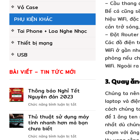
– Cầu thang 
Vỏ Case
Bể cá cũng s
hiệu WiFi, đặ
PHỤ KIỆN KHÁC
cản trở sóng,
Tai Phone + Loa Nghe Nhạc
– Đặt Router 
Các đồ điện t
Thiết bị mạng
WiFi ở gần nh
USB
phòng nếu chú
WiFi. Ngoài 
BÀI VIẾT – TIN TỨC MỚI
3. Quay ăn
Thông báo Nghỉ Tết
Chúng ta nên 
Nguyên đán 2023
laptop và điệ
ở
Chức năng bình luận bị tắt
cách chúng ta
Thông
để 1 ăng ten 
Thủ thuật sử dụng máy
báo
Nghỉ
tính nhanh hơn mà bạn
nhất dù chún
Tết
chưa biết
chạm với ăng
Nguyên
ở
Chức năng bình luận bị tắt
đán
Hy vọng rằng,