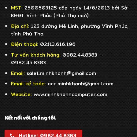
MST:
2500503125 cấp ngày 14/6/2013 bởi Sở
KHĐT Vĩnh Phúc (Phú Thọ mới)
Địa chỉ:
125 đường Mê Linh, phường Vĩnh Phúc,
tỉnh Phú Thọ
Điện thoại:
02113.616.196
Tư vấn khách hàng:
0982.44.8383 -
0982.45.8383
Email:
sale1.minhkhanh@gmail.com
Email
kế toán:
acc.minhkhanh@gmail.com
Website:
www.minhkhanhcomputer.com
Kết nối với chúng tôi
Hotline: 0982.44.8383