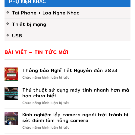
PHỤ KIỆN KHÁC
Tai Phone + Loa Nghe Nhạc
Thiết bị mạng
USB
BÀI VIẾT – TIN TỨC MỚI
Thông báo Nghỉ Tết Nguyên đán 2023
ở
Chức năng bình luận bị tắt
Thông
báo
Thủ thuật sử dụng máy tính nhanh hơn mà
Nghỉ
bạn chưa biết
Tết
ở
Chức năng bình luận bị tắt
Nguyên
Thủ
đán
thuật
2023
Kinh nghiệm lắp camera ngoài trời tránh bị
sử
sét đánh làm hỏng camera
dụng
ở
Chức năng bình luận bị tắt
máy
Kinh
tính