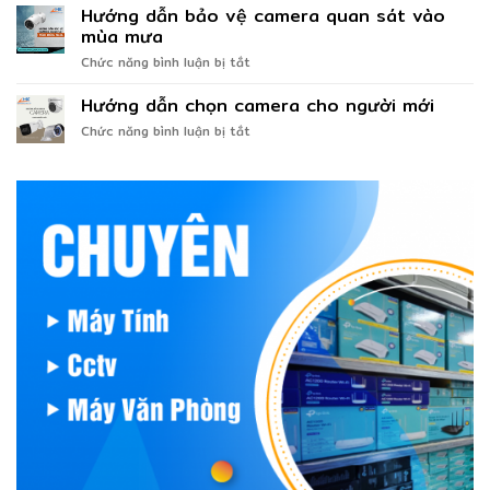
nghiệm
Hướng dẫn bảo vệ camera quan sát vào
nhanh
lắp
hơn
mùa mưa
camera
mà
ở
Chức năng bình luận bị tắt
ngoài
bạn
Hướng
trời
chưa
dẫn
Hướng dẫn chọn camera cho người mới
tránh
biết
bảo
bị
ở
Chức năng bình luận bị tắt
vệ
sét
Hướng
camera
đánh
dẫn
quan
làm
chọn
sát
hỏng
camera
vào
camera
cho
mùa
người
mưa
mới