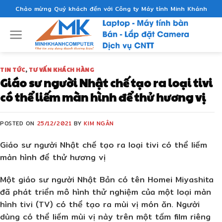
Skip
Chào mừng Quý khách đến với Công ty Máy tính Minh Khánh
to
content
TIN TỨC
,
TƯ VẤN KHÁCH HÀNG
Giáo sư người Nhật chế tạo ra loại tivi
có thể liếm màn hình để thử hương vị
POSTED ON
25/12/2021
BY
KIM NGÂN
Giáo sư người Nhật chế tạo ra loại tivi có thể liếm
màn hình để thử hương vị
Một giáo sư người Nhật Bản có tên Homei Miyashita
đã phát triển mô hình thử nghiệm của một loại màn
hình tivi (TV) có thể tạo ra mùi vị món ăn. Người
dùng có thể liếm mùi vị này trên một tấm film riêng