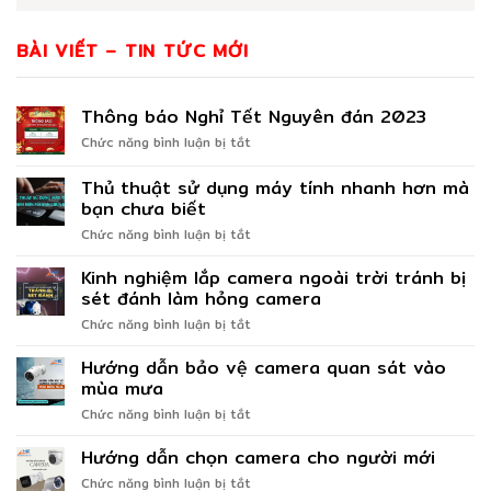
BÀI VIẾT – TIN TỨC MỚI
Thông báo Nghỉ Tết Nguyên đán 2023
ở
Chức năng bình luận bị tắt
Thông
báo
Thủ thuật sử dụng máy tính nhanh hơn mà
Nghỉ
bạn chưa biết
Tết
ở
Chức năng bình luận bị tắt
Nguyên
Thủ
đán
thuật
2023
Kinh nghiệm lắp camera ngoài trời tránh bị
sử
sét đánh làm hỏng camera
dụng
ở
Chức năng bình luận bị tắt
máy
Kinh
tính
nghiệm
Hướng dẫn bảo vệ camera quan sát vào
nhanh
lắp
hơn
mùa mưa
camera
mà
ở
Chức năng bình luận bị tắt
ngoài
bạn
Hướng
trời
chưa
dẫn
Hướng dẫn chọn camera cho người mới
tránh
biết
bảo
bị
ở
Chức năng bình luận bị tắt
vệ
sét