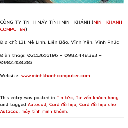
CÔNG TY TNHH MÁY TÍNH MINH KHÁNH (
MINH KHANH
COMPUTER
)
Địa chỉ:
131 Mê Linh, Liên Bảo, Vĩnh Yên, Vĩnh Phúc
Điện thoại:
02113616196 – 0982.448.383 –
0982.458.383
Website:
www.minhkhanhcomputer.com
This entry was posted in
Tin tức
,
Tư vấn khách hàng
and tagged
Autocad
,
Card đồ họa
,
Card đồ họa cho
Autocad
,
máy tính minh khánh
.