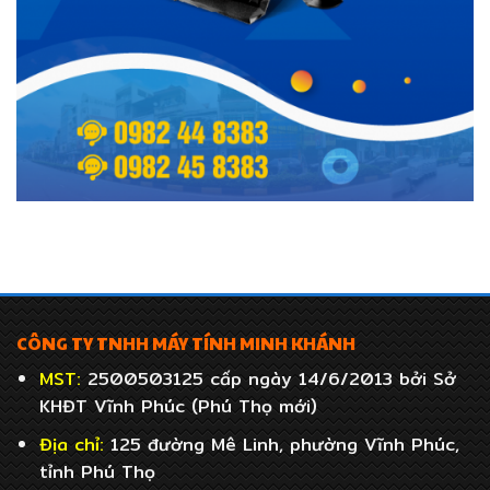
CÔNG TY TNHH MÁY TÍNH MINH KHÁNH
MST:
2500503125 cấp ngày 14/6/2013 bởi Sở
KHĐT Vĩnh Phúc (Phú Thọ mới)
Địa chỉ:
125 đường Mê Linh, phường Vĩnh Phúc,
tỉnh Phú Thọ