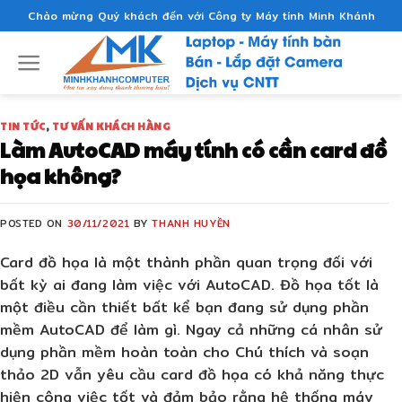
Skip
Chào mừng Quý khách đến với Công ty Máy tính Minh Khánh
to
content
TIN TỨC
,
TƯ VẤN KHÁCH HÀNG
Làm AutoCAD máy tính có cần card đồ
họa không?
POSTED ON
30/11/2021
BY
THANH HUYỀN
Card đồ họa là một thành phần quan trọng đối với
bất kỳ ai đang làm việc với AutoCAD. Đồ họa tốt là
một điều cần thiết bất kể bạn đang sử dụng phần
mềm AutoCAD để làm gì. Ngay cả những cá nhân sử
dụng phần mềm hoàn toàn cho Chú thích và soạn
thảo 2D vẫn yêu cầu card đồ họa có khả năng thực
hiện công việc tốt và đảm bảo rằng hệ thống máy