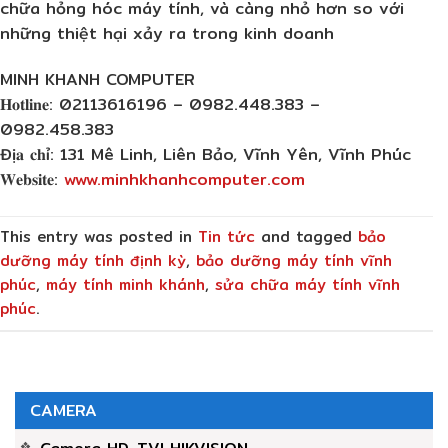
chữa hỏng hóc máy tính, và càng nhỏ hơn so với
những thiệt hại xảy ra trong kinh doanh
MINH KHANH COMPUTER
𝐇𝐨𝐭𝐥𝐢𝐧𝐞: 02113616196 – 0982.448.383 –
0982.458.383
Đị𝐚 𝐜𝐡ỉ: 131 Mê Linh, Liên Bảo, Vĩnh Yên, Vĩnh Phúc
𝐖𝐞𝐛𝐬𝐢𝐭𝐞:
www.minhkhanhcomputer.com
This entry was posted in
Tin tức
and tagged
bảo
dưỡng máy tính định kỳ
,
bảo dưỡng máy tính vĩnh
phúc
,
máy tính minh khánh
,
sửa chữa máy tính vĩnh
phúc
.
CAMERA