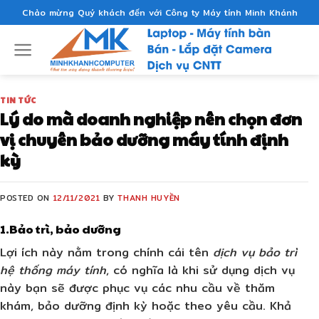
Skip
Chào mừng Quý khách đến với Công ty Máy tính Minh Khánh
to
content
TIN TỨC
Lý do mà doanh nghiệp nên chọn đơn
vị chuyên bảo dưỡng máy tính định
kỳ
POSTED ON
12/11/2021
BY
THANH HUYỀN
1.Bảo trì, bảo dưỡng
Lợi ích này nằm trong chính cái tên
dịch vụ bảo trì
hệ thống máy tính
, có nghĩa là khi sử dụng dịch vụ
này bạn sẽ được phục vụ các nhu cầu về thăm
khám, bảo dưỡng định kỳ hoặc theo yêu cầu. Khả