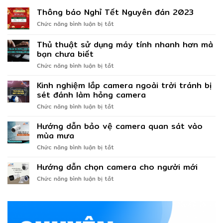
Thông báo Nghỉ Tết Nguyên đán 2023
ở
Chức năng bình luận bị tắt
Thông
báo
Thủ thuật sử dụng máy tính nhanh hơn mà
Nghỉ
bạn chưa biết
Tết
ở
Chức năng bình luận bị tắt
Nguyên
Thủ
đán
thuật
2023
Kinh nghiệm lắp camera ngoài trời tránh bị
sử
sét đánh làm hỏng camera
dụng
ở
Chức năng bình luận bị tắt
máy
Kinh
tính
nghiệm
Hướng dẫn bảo vệ camera quan sát vào
nhanh
lắp
hơn
mùa mưa
camera
mà
ở
Chức năng bình luận bị tắt
ngoài
bạn
Hướng
trời
chưa
dẫn
Hướng dẫn chọn camera cho người mới
tránh
biết
bảo
bị
ở
Chức năng bình luận bị tắt
vệ
sét
Hướng
camera
đánh
dẫn
quan
làm
chọn
sát
hỏng
camera
vào
camera
cho