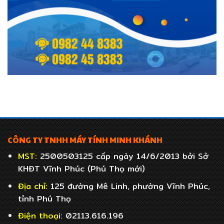
CÔNG TY TNHH MÁY TÍNH MINH KHÁNH
MST:
2500503125 cấp ngày 14/6/2013 bởi Sở
KHĐT Vĩnh Phúc (Phú Thọ mới)
Địa chỉ:
125 đường Mê Linh, phường Vĩnh Phúc,
tỉnh Phú Thọ
Điện thoại:
02113.616.196