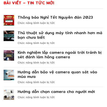
BÀI VIẾT – TIN TỨC MỚI
Thông báo Nghỉ Tết Nguyên đán 2023
ở
Chức năng bình luận bị tắt
Thông
báo
Thủ thuật sử dụng máy tính nhanh hơn mà
Nghỉ
bạn chưa biết
Tết
ở
Chức năng bình luận bị tắt
Nguyên
Thủ
đán
thuật
2023
Kinh nghiệm lắp camera ngoài trời tránh bị
sử
sét đánh làm hỏng camera
dụng
ở
Chức năng bình luận bị tắt
máy
Kinh
tính
nghiệm
Hướng dẫn bảo vệ camera quan sát vào
nhanh
lắp
hơn
mùa mưa
camera
mà
ở
Chức năng bình luận bị tắt
ngoài
bạn
Hướng
trời
chưa
dẫn
Hướng dẫn chọn camera cho người mới
tránh
biết
bảo
bị
ở
Chức năng bình luận bị tắt
vệ
sét
Hướng
camera
đánh
dẫn
quan
làm