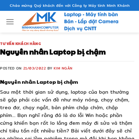
Skip
Chào mừng Quý khách đến với Công ty Máy tính Minh Khánh
to
content
TƯ VẤN KHÁCH HÀNG
Nguyên nhân Laptop bị chậm
POSTED ON
21/03/2022
BY
KIM NGÂN
N
guyên nhân Laptop bị chậm
Sau một thời gian sử dụng, laptop của bạn thường
sẽ gặp phải các vấn đề như máy nóng, chạy chậm,
treo đơ, chạy ngắt, bàn phím chập chờn, chập
phím… Bạn nghĩ rằng đó là do lỗi Win hoặc phần
cứng khiến bạn rất lo lắng đem máy đi sửa và thậm
chí tiêu tốn rất nhiều tiền? Bài viết dưới đây sẽ chỉ
ra những sai lầm nghiêm trọng mà đôi khi bạn không