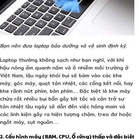
Bạn nên đưa laptop bảo dưỡng và vệ sinh định kỳ.
Laptop thường không sạch như bạn nghĩ, với khí
hậu nóng ẩm quanh năm và ô nhiễm môi trường ở
Việt Nam, lâu ngày khói bụi sẽ bám vào các khe
máy, góc máy, quạt tản nhiệt, các cổng kết nối, hay
khe rãnh nút phím, bàn phím…. Đặc biệt là khe máy
chứa rất nhiều bụi bẩn gây bít tắc và cản trở sự
tản nhiệt lâu ngày sẽ dẫn đến việc hỏng main và
các linh kiện gây ra hiện tượng chậm, treo đơ hoặc
ngắt máy, sụt nguồn….
2. Cấu hình máy (RAM, CPU, Ổ cứng) thấp và đặc biệt