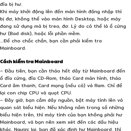
đĩa bị hư.
Khi máy khởi động lên đến màn hình đăng nhập thì
bị đơ, không thể vào màn hình Desktop, hoặc máy
đang sử dụng mà bị treo, đơ. Lý do có thể là ổ cứng
hư (Bad disk), hoặc lỗi phần mềm.
…Để cho chắc chắn, bạn cần phải kiểm tra
Mainboard.
Cách kiểm tra Mainboard
– Đầu tiên, bạn cần tháo hết dây từ Mainboard đến
ổ đĩa cứng, đĩa CD-Rom, tháo Card màn hình, tháo
Card âm thanh, Card mạng (nếu có) và Ram. Chỉ để
lại con chip CPU và quạt CPU.
– Bây giờ, bạn cắm dây nguồn, bật máy tính lên và
quan sát biểu hiện. Nếu không nằm trong số những
biểu hiện trên, thì máy tính của bạn không phải hư
Mainboard, và bạn nên xem xét đến các dấu hiệu
khác. Ngược lại, bạn đã xác định hư Mainboard, thì