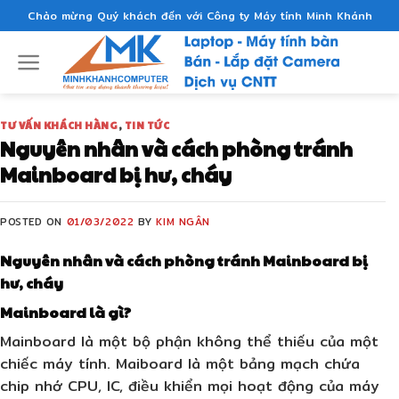
Skip
Chào mừng Quý khách đến với Công ty Máy tính Minh Khánh
to
content
TƯ VẤN KHÁCH HÀNG
,
TIN TỨC
Nguyên nhân và cách phòng tránh
Mainboard bị hư, cháy
POSTED ON
01/03/2022
BY
KIM NGÂN
Nguyên nhân và cách phòng tránh Mainboard bị
hư, cháy
Mainboard là gì?
Mainboard là một bộ phận không thể thiếu của một
chiếc máy tính. Maiboard là một bảng mạch chứa
chip nhớ CPU, IC, điều khiển mọi hoạt động của máy