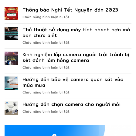
Thông báo Nghỉ Tết Nguyên đán 2023
ở
Chức năng bình luận bị tắt
Thông
báo
Thủ thuật sử dụng máy tính nhanh hơn mà
Nghỉ
bạn chưa biết
Tết
ở
Chức năng bình luận bị tắt
Nguyên
Thủ
đán
thuật
2023
Kinh nghiệm lắp camera ngoài trời tránh bị
sử
sét đánh làm hỏng camera
dụng
ở
Chức năng bình luận bị tắt
máy
Kinh
tính
nghiệm
Hướng dẫn bảo vệ camera quan sát vào
nhanh
lắp
hơn
mùa mưa
camera
mà
ở
Chức năng bình luận bị tắt
ngoài
bạn
Hướng
trời
chưa
dẫn
Hướng dẫn chọn camera cho người mới
tránh
biết
bảo
bị
ở
Chức năng bình luận bị tắt
vệ
sét
Hướng
camera
đánh
dẫn
quan
làm
chọn
sát
hỏng
camera
vào
camera