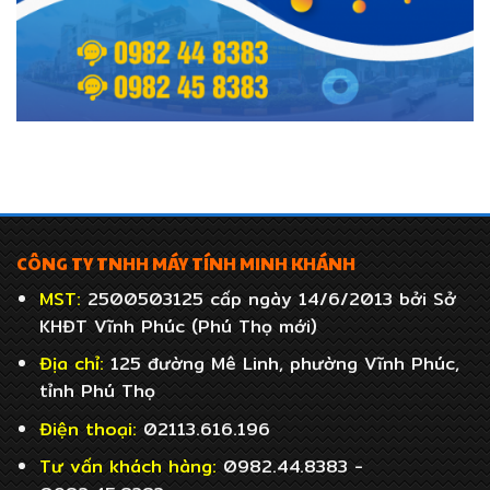
CÔNG TY TNHH MÁY TÍNH MINH KHÁNH
MST:
2500503125 cấp ngày 14/6/2013 bởi Sở
KHĐT Vĩnh Phúc (Phú Thọ mới)
Địa chỉ:
125 đường Mê Linh, phường Vĩnh Phúc,
tỉnh Phú Thọ
Điện thoại:
02113.616.196
Tư vấn khách hàng:
0982.44.8383 -