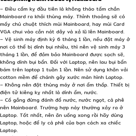
– Điều cấm kỵ đầu tiên là không tháo tấm chắn
Mainboard ra khỏi thùng máy. Thỉnh thoảng sẽ có
mấy chú chuột thích mùi Mainboard, hay mùi Card
VGA chui vào cắn nát dây và xả lũ lên Mainboard.
– Vệ sinh máy định kỳ 6 tháng 1 lần, nếu đặt máy ở
nơi có thể bị dính bụi nhiều, thì nên vệ sinh máy 3
tháng 1 lần, để đảm bảo Mainboard được sạch sẽ,
không dính bụi bẩn. Đối với Laptop, nên lau bụi bẩn
bám trên laptop 1 tuần 1 lần. Nên sử dụng khăn vải
cotton mềm để chánh gây xước màn hình Laptop.
– Không nên đặt thùng máy ở nơi ẩm thấp. Thiết bị
điện tử kiêng kỵ nhất là dính ẩm, nước.
– Cố gắng đừng đánh đổ nước, nước ngọt, cà phê
nên Mainboard. Trường hợp này thường xảy ra ở
Laptop. Tốt nhất, nên ăn uống xong rồi hãy dùng
Laptop, hoặc để ly cà phê của bạn cách xa chiếc
Laptop.