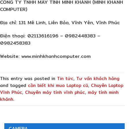
CÔNG TY TNHH MÁY TÍNH MINH KHÁNH (MINH KHANH
COMPUTER)
Địa chỉ:
131 Mê Linh, Liên Bảo, Vĩnh Yên, Vĩnh Phúc
Điện thoại:
02113616196 – 0982448383 –
0982458383
Website:
www.minhkhanhcomputer.com
This entry was posted in
Tin tức
,
Tư vấn khách hàng
and tagged
cần biết khi mua Laptop cũ
,
Chuyên Laptop
Vĩnh Phúc
,
Chuyên máy tính vĩnh phúc
,
máy tính minh
khánh
.
CAMERA