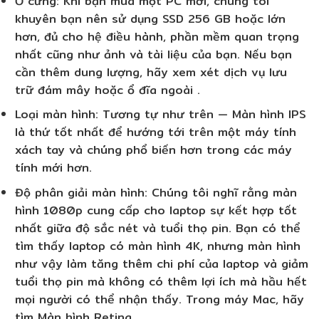
Ổ cứng
: Khi bạn mua một PC mới, chúng tôi
khuyên bạn nên sử dụng SSD 256 GB hoặc lớn
hơn, đủ cho hệ điều hành, phần mềm quan trọng
nhất cũng như ảnh và tài liệu của bạn. Nếu bạn
cần thêm dung lượng, hãy xem xét dịch vụ lưu
trữ đám mây hoặc ổ đĩa ngoài .
Loại màn hình
: Tương tự như trên — Màn hình IPS
là thứ tốt nhất để hướng tới trên một máy tính
xách tay và chúng phổ biến hơn trong các máy
tính mới hơn.
Độ phân giải màn hình
: Chúng tôi nghĩ rằng màn
hình 1080p cung cấp cho laptop sự kết hợp tốt
nhất giữa độ sắc nét và tuổi thọ pin. Bạn có thể
tìm thấy laptop có màn hình 4K, nhưng màn hình
như vậy làm tăng thêm chi phí của laptop và giảm
tuổi thọ pin mà không có thêm lợi ích mà hầu hết
mọi người có thể nhận thấy. Trong máy Mac, hãy
tìm Màn hình Retina.