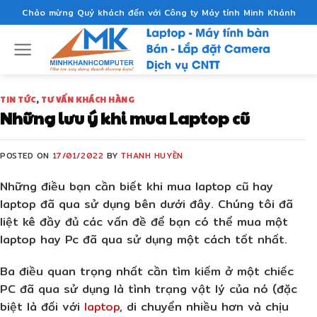
Skip
Chào mừng Quý khách đến với Công ty Máy tính Minh Khánh
to
content
TIN TỨC
,
TƯ VẤN KHÁCH HÀNG
Những lưu ý khi mua Laptop cũ
POSTED ON
17/01/2022
BY
THANH HUYỀN
Những điều bạn cần biết khi mua laptop cũ hay
laptop đã qua sử dụng bên dưới đây. Chúng tôi đã
liệt kê đầy đủ các vấn đề để bạn có thể mua một
laptop hay Pc đã qua sử dụng một cách tốt nhất.
Ba điều quan trọng nhất cần tìm kiếm ở một chiếc
PC đã qua sử dụng là tình trạng vật lý của nó (đặc
biệt là đối với
laptop
, di chuyển nhiều hơn và chịu