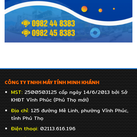
CÔNG TY TNHH MÁY TÍNH MINH KHÁNH
MST:
2500503125 cấp ngày 14/6/2013 bởi Sở
KHĐT Vĩnh Phúc (Phú Thọ mới)
Địa chỉ:
125 đường Mê Linh, phường Vĩnh Phúc,
tỉnh Phú Thọ
Điện thoại:
02113.616.196