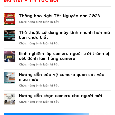
BÀI VIẾT – TIN TỨC MỚI
Thông báo Nghỉ Tết Nguyên đán 2023
ở
Chức năng bình luận bị tắt
Thông
báo
Thủ thuật sử dụng máy tính nhanh hơn mà
Nghỉ
bạn chưa biết
Tết
ở
Chức năng bình luận bị tắt
Nguyên
Thủ
đán
thuật
2023
Kinh nghiệm lắp camera ngoài trời tránh bị
sử
sét đánh làm hỏng camera
dụng
ở
Chức năng bình luận bị tắt
máy
Kinh
tính
nghiệm
Hướng dẫn bảo vệ camera quan sát vào
nhanh
lắp
hơn
mùa mưa
camera
mà
ở
Chức năng bình luận bị tắt
ngoài
bạn
Hướng
trời
chưa
dẫn
Hướng dẫn chọn camera cho người mới
tránh
biết
bảo
bị
ở
Chức năng bình luận bị tắt
vệ
sét
Hướng
camera
đánh
dẫn
quan
làm
chọn