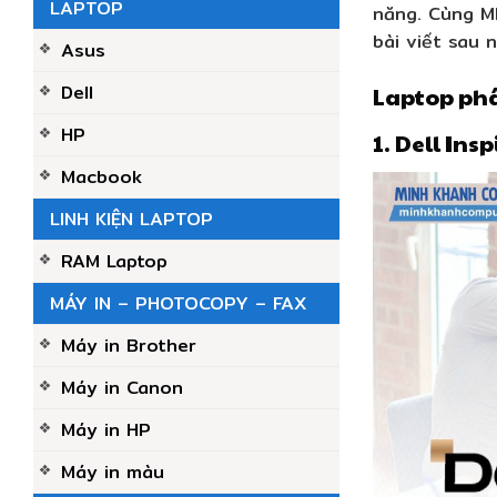
LAPTOP
năng. Cùng M
bài viết sau n
Asus
Dell
Laptop ph
HP
1. Dell Ins
Macbook
LINH KIỆN LAPTOP
RAM Laptop
MÁY IN – PHOTOCOPY – FAX
Máy in Brother
Máy in Canon
Máy in HP
Máy in màu