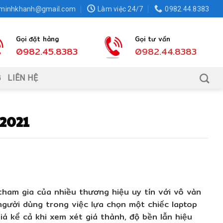
.minhkhanh@gmail.com
Làm việc 24/7
0982.44.8383
Gọi đặt hàng
Gọi tư vấn
0982.45.8383
0982.44.8383
G
LIÊN HỆ
2021
 tham gia của nhiều thương hiệu uy tín với vô vàn
gười dùng trong việc lựa chọn một chiếc laptop
iá kể cả khi xem xét giá thành, độ bền lẫn hiệu