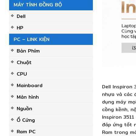
MÁY TÍNH ĐỒNG BỘ
Dell
HP
PC – LINK KIỆN
Bàn Phím
Chuột
CPU
Mainboard
Dell Inspiron
nhựa và các 
Màn hình
dụng máy mọi 
Nguồn
cồng kềnh, n
Inspiron 3511
Ổ Cứng
đáp ứng tốt n
Ram PC
Ram trong má