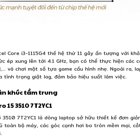
ntel Core i3-1115G4 thế hệ thứ 11 gây ấn tượng với k
c ép xung lên tới 4.1 GHz, bạn có thể thực hiện các 
I,… và chơi một số tựa game cấu hình nhẹ. Ngoài ra, 
a tình trạng giật lag, đảm bảo hiệu suất làm việc.
ân khúc tầm trung
tro 15 3510 7T2YC1
5 3510 7T2YC1 là dòng laptop sở hữu thiết kế đơn giả
 toàn bộ máy, các góc cạnh hơi bo tròn mềm mại, cắt 
.