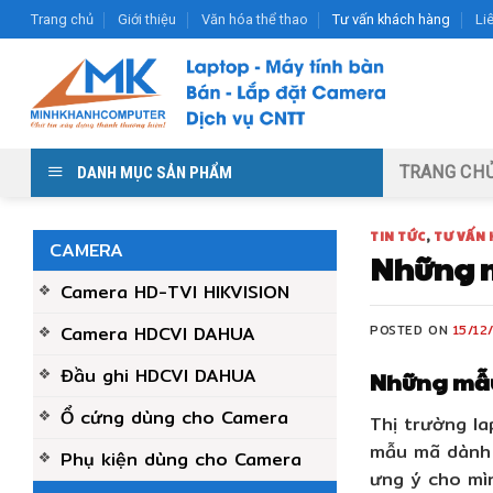
Skip
Trang chủ
Giới thiệu
Văn hóa thể thao
Tư vấn khách hàng
Li
to
content
TRANG CH
DANH MỤC SẢN PHẨM
TIN TỨC
,
TƯ VẤN
CAMERA
Những m
Camera HD-TVI HIKVISION
Camera HDCVI DAHUA
POSTED ON
15/12
Đầu ghi HDCVI DAHUA
Những mẫu
Ổ cứng dùng cho Camera
Thị trường la
mẫu mã dành 
Phụ kiện dùng cho Camera
ưng ý cho mìn