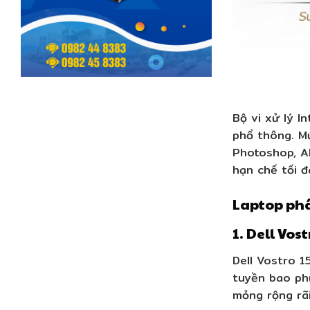
Bộ vi xử lý I
phổ thông. Mứ
Photoshop, A
hạn chế tối đ
Laptop ph
1. Dell Vos
Dell Vostro 1
tuyền bao phủ
mỏng rộng rãi