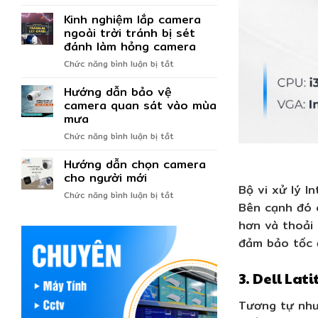
Thủ
2023
Kinh nghiệm lắp camera
thuật
sử
ngoài trời tránh bị sét
dụng
đánh làm hỏng camera
máy
ở
Chức năng bình luận bị tắt
tính
Kinh
nhanh
Hướng dẫn bảo vệ
nghiệm
hơn
lắp
camera quan sát vào mùa
mà
camera
mưa
bạn
ngoài
chưa
ở
Chức năng bình luận bị tắt
trời
biết
Hướng
tránh
Hướng dẫn chọn camera
dẫn
bị
bảo
cho người mới
sét
Bộ vi xử lý I
vệ
đánh
ở
Chức năng bình luận bị tắt
camera
làm
Bên cạnh đó 
Hướng
quan
hỏng
dẫn
hơn và thoải 
sát
camera
chọn
vào
đảm bảo tốc 
camera
mùa
cho
mưa
người
3. Dell Lat
mới
Tương tự như 