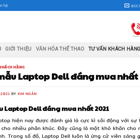
ên hệ
acc
Ủ
GIỚI THIỆU
VĂN HÓA THỂ THAO
TƯ VẤN KHÁCH HÀN
 KHÁCH HÀNG
ẫu Laptop Dell đáng mua nhất 
/2021
BY
KIM NGÂN
 Laptop Dell đáng mua nhất 2021
ptop hiện nay được đánh giá là cực kì sôi động với sự
cho nhiều phân khúc. Đây cũng là một khó khăn cho n
h. Trong số đố, Laptop Dell luôn là ứng cử viên sáng g