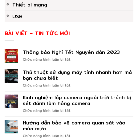
Thiết bị mạng
USB
BÀI VIẾT – TIN TỨC MỚI
Thông báo Nghỉ Tết Nguyên đán 2023
ở
Chức năng bình luận bị tắt
Thông
báo
Thủ thuật sử dụng máy tính nhanh hơn mà
Nghỉ
bạn chưa biết
Tết
ở
Chức năng bình luận bị tắt
Nguyên
Thủ
đán
thuật
2023
Kinh nghiệm lắp camera ngoài trời tránh bị
sử
sét đánh làm hỏng camera
dụng
ở
Chức năng bình luận bị tắt
máy
Kinh
tính
nghiệm
Hướng dẫn bảo vệ camera quan sát vào
nhanh
lắp
hơn
mùa mưa
camera
mà
ở
Chức năng bình luận bị tắt
ngoài
bạn