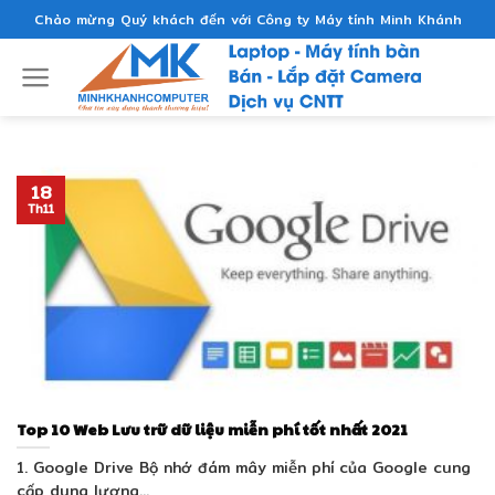
Skip
Chào mừng Quý khách đến với Công ty Máy tính Minh Khánh
to
content
18
Th11
Top 10 Web Lưu trữ dữ liệu miễn phí tốt nhất 2021
1. Google Drive Bộ nhớ đám mây miễn phí của Google cung
cấp dung lượng...