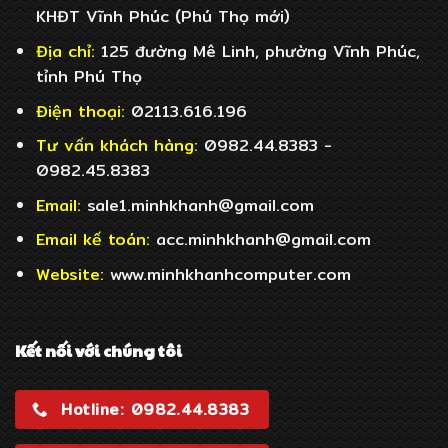
KHĐT Vĩnh Phúc (Phú Thọ mới)
Địa chỉ:
125 đường Mê Linh, phường Vĩnh Phúc,
tỉnh Phú Thọ
Điện thoại:
02113.616.196
Tư vấn khách hàng:
0982.44.8383 -
0982.45.8383
Email:
sale1.minhkhanh@gmail.com
Email
kế toán:
acc.minhkhanh@gmail.com
Website:
www.minhkhanhcomputer.com
Kết nối với chúng tôi
Hotline: 0982.44.8383