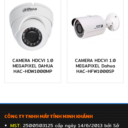
CAMERA HDCVI 1.0
CAMERA HDCVI 1.0
MEGAPIXEL DAHUA
MEGAPIXEL Dahua
HAC-HDW1000MP
HAC-HFW1000SP
CÔNG TY TNHH MÁY TÍNH MINH KHÁNH
MST:
2500503125 cấp ngày 14/6/2013 bởi Sở