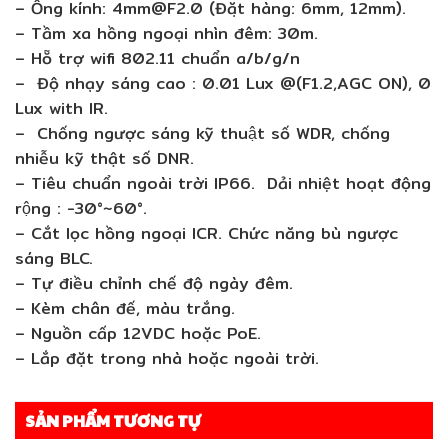
– Ống kính: 4mm@F2.0 (Đặt hàng: 6mm, 12mm).
– Tầm xa hồng ngoại nhìn đêm: 30m.
– Hỗ trợ wifi 802.11 chuẩn a/b/g/n
– Độ nhạy sáng cao : 0.01 Lux @(F1.2,AGC ON), 0
Lux with IR.
– Chống ngược sáng kỹ thuật số WDR, chống
nhiễu kỹ thật số DNR.
– Tiêu chuẩn ngoài trời IP66. Dải nhiệt hoạt động
rộng : -30°~60°.
– Cắt lọc hồng ngoại ICR. Chức năng bù ngược
sáng BLC.
– Tự điều chỉnh chế độ ngày đêm.
– Kèm chân đế, màu trắng.
– Nguồn cấp 12VDC hoặc PoE.
– Lắp đặt trong nhà hoặc ngoài trời.
SẢN PHẨM TƯƠNG TỰ